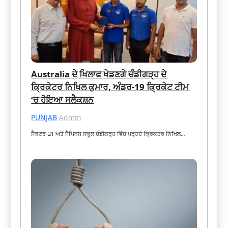
Australia ਦੇ ਖਿਲਾਫ ਖੇਡਣਗੇ ਚੰਡੀਗੜ੍ਹ ਦੇ 
ਕ੍ਰਿਕੇਟਰ ਨਿਖਿਲ ਕੁਮਾਰ, ਅੰਡਰ-19 ਕ੍ਰਿਕੇਟ ਟੀਮ 
‘ਚ ਹੋਇਆ ਸਲੈਕਸ਼ਨ
PUNJAB
·
Admin
ਸੈਕਟਰ-21 ਅਤੇ ਸੈਪਿਨਸ ਸਕੂਲ ਚੰਡੀਗੜ੍ਹ ਵਿੱਚ ਪੜ੍ਹਦੇ ਕ੍ਰਿਕਟਰ ਨਿਖਿਲ…