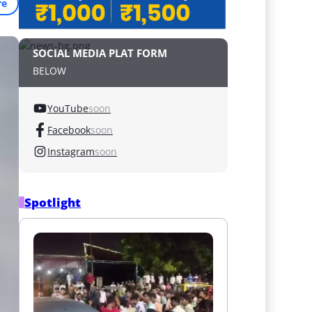
re
SOCIAL MEDIA PLAT FORM
BELOW
YouTube
soon
Facebook
soon
Instagram
soon
Spotlight