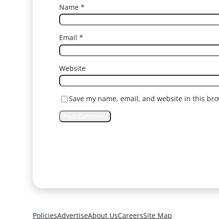
Name
*
Email
*
Website
Save my name, email, and website in this bro
Policies
Advertise
About Us
Careers
Site Map