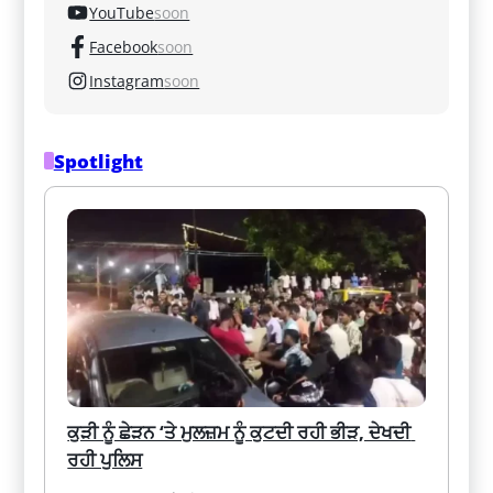
YouTube
soon
Facebook
soon
Instagram
soon
Spotlight
ਕੁੜੀ ਨੂੰ ਛੇੜਨ ‘ਤੇ ਮੁਲਜ਼ਮ ਨੂੰ ਕੁਟਦੀ ਰਹੀ ਭੀੜ, ਦੇਖਦੀ 
ਰਹੀ ਪੁਲਿਸ