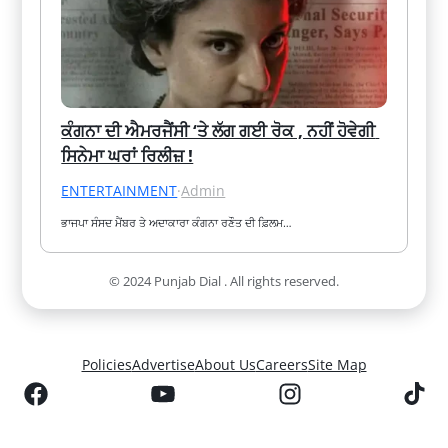
ਕੰਗਨਾ ਦੀ ਐਮਰਜੈਂਸੀ ‘ਤੇ ਲੱਗ ਗਈ ਰੋਕ , ਨਹੀਂ ਹੋਵੇਗੀ 
ਸਿਨੇਮਾ ਘਰਾਂ ਰਿਲੀਜ਼ !
ENTERTAINMENT
·
Admin
ਭਾਜਪਾ ਸੰਸਦ ਮੈਂਬਰ ਤੇ ਅਦਾਕਾਰਾ ਕੰਗਨਾ ਰਣੌਤ ਦੀ ਫ਼ਿਲਮ…
© 2024 Punjab Dial . All rights reserved.
Policies
Advertise
About Us
Careers
Site Map